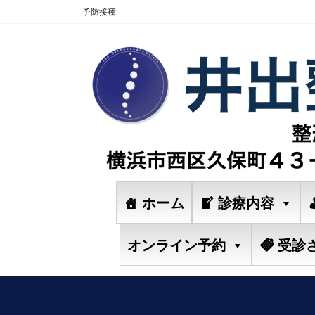
コ
ナ
予防接種
ン
ビ
テ
ゲ
ン
ー
ツ
シ
に
ョ
移
ン
動
に
移
動
ホーム
診療内容
オンライン予約
受診